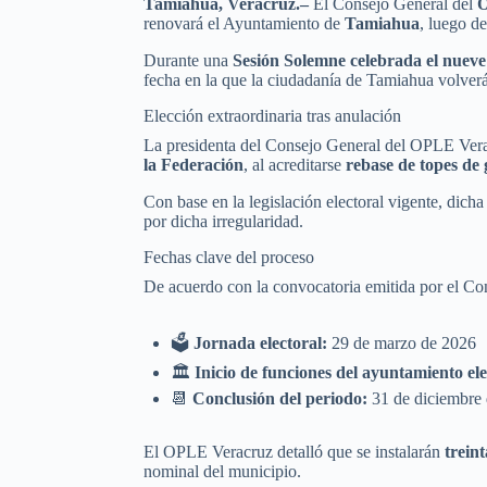
Tamiahua, Veracruz.–
El Consejo General del
O
renovará el Ayuntamiento de
Tamiahua
, luego de
Durante una
Sesión Solemne celebrada el nueve
fecha en la que la ciudadanía de Tamiahua volverá 
Elección extraordinaria tras anulación
La presidenta del Consejo General del OPLE Verac
la Federación
, al acreditarse
rebase de topes de
Con base en la legislación electoral vigente, dich
por dicha irregularidad.
Fechas clave del proceso
De acuerdo con la convocatoria emitida por el Co
🗳️
Jornada electoral:
29 de marzo de 2026
🏛️
Inicio de funciones del ayuntamiento ele
📆
Conclusión del periodo:
31 de diciembre
El OPLE Veracruz detalló que se instalarán
treint
nominal del municipio.