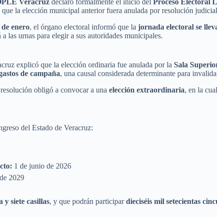
PLE Veracruz
declaró formalmente el inicio del
Proceso Electoral 
 que la elección municipal anterior fuera anulada por resolución judicial
 de enero
, el órgano electoral informó que la
jornada electoral se ll
a las urnas para elegir a sus autoridades municipales.
ruz explicó que la elección ordinaria fue anulada por la
Sala Superior
 gastos de campaña
, una causal considerada determinante para invalidar
a resolución obligó a convocar a una
elección extraordinaria
, en la cua
ngreso del Estado de Veracruz:
cto:
1 de junio de 2026
 de 2029
a y siete casillas
, y que podrán participar
dieciséis mil setecientas ci