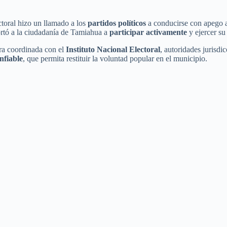
ctoral hizo un llamado a los
partidos políticos
a conducirse con apego a 
ortó a la ciudadanía de Tamiahua a
participar activamente
y ejercer su
ra coordinada con el
Instituto Nacional Electoral
, autoridades jurisdi
nfiable
, que permita restituir la voluntad popular en el municipio.