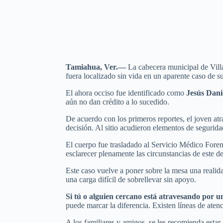
Tamiahua, Ver.—
La cabecera municipal de Vill
fuera localizado sin vida en un aparente caso de su
El ahora occiso fue identificado como
Jesús Dani
aún no dan crédito a lo sucedido.
De acuerdo con los primeros reportes, el joven at
decisión. Al sitio acudieron elementos de segurida
El cuerpo fue trasladado al Servicio Médico Forens
esclarecer plenamente las circunstancias de este d
Este caso vuelve a poner sobre la mesa una realid
una carga difícil de sobrellevar sin apoyo.
Si tú o alguien cercano está atravesando por un
puede marcar la diferencia. Existen líneas de aten
A los familiares y amigos, se les recomienda estar