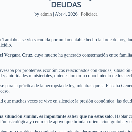
DEUDAS
by
admin
|
Abr 4, 2026
|
Policiaca
a Tamiahua se vio sacudida por un lamentable hecho la tarde de hoy, l
icidio.
el Vergara Cruz
, cuya muerte ha generado consternación entre familia
ravesaba por problemas económicos relacionados con deudas, situación q
d y autoridades ministeriales, quienes tomaron conocimiento de los hech
e para la práctica de la necropsia de ley, mientras que la Fiscalía Gener
eceso.
ad que muchas veces se vive en silencio: la presión económica, las deu
a situación similar, es importante saber que no estás solo.
Hablar co
ción psicológica y centros de apoyo que brindan orientación gratuita y c
 atentos a cambios de conducta, aislamiento, desesperanza o comentarios