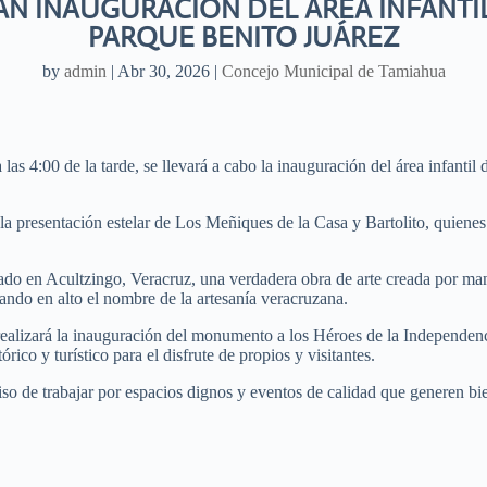
AN INAUGURACIÓN DEL ÁREA INFANTIL 
PARQUE BENITO JUÁREZ
by
admin
|
Abr 30, 2026
|
Concejo Municipal de Tamiahua
s 4:00 de la tarde, se llevará a cabo la inauguración del área infantil 
 la presentación estelar de Los Meñiques de la Casa y Bartolito, quiene
ado en Acultzingo, Veracruz, una verdadera obra de arte creada por ma
ando en alto el nombre de la artesanía veracruzana.
ealizará la inauguración del monumento a los Héroes de la Independenc
rico y turístico para el disfrute de propios y visitantes.
o de trabajar por espacios dignos y eventos de calidad que generen bie