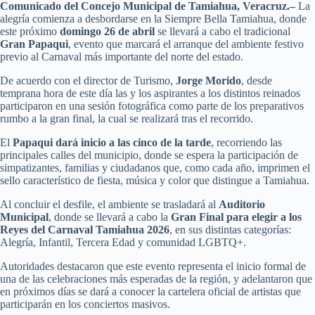
Comunicado del Concejo Municipal de Tamiahua, Veracruz.–
La
alegría comienza a desbordarse en la Siempre Bella Tamiahua, donde
este próximo
domingo 26 de abril
se llevará a cabo el tradicional
Gran Papaqui
, evento que marcará el arranque del ambiente festivo
previo al Carnaval más importante del norte del estado.
De acuerdo con el director de Turismo,
Jorge Morido
, desde
temprana hora de este día las y los aspirantes a los distintos reinados
participaron en una sesión fotográfica como parte de los preparativos
rumbo a la gran final, la cual se realizará tras el recorrido.
El
Papaqui dará inicio a las cinco de la tarde
, recorriendo las
principales calles del municipio, donde se espera la participación de
simpatizantes, familias y ciudadanos que, como cada año, imprimen el
sello característico de fiesta, música y color que distingue a Tamiahua.
Al concluir el desfile, el ambiente se trasladará al
Auditorio
Municipal
, donde se llevará a cabo la
Gran Final para elegir a los
Reyes del Carnaval Tamiahua 2026
, en sus distintas categorías:
Alegría, Infantil, Tercera Edad y comunidad LGBTQ+.
Autoridades destacaron que este evento representa el inicio formal de
una de las celebraciones más esperadas de la región, y adelantaron que
en próximos días se dará a conocer la cartelera oficial de artistas que
participarán en los conciertos masivos.