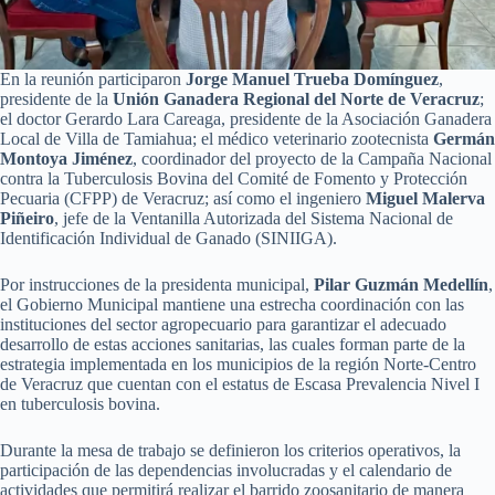
En la reunión participaron
Jorge Manuel Trueba Domínguez
,
presidente de la
Unión Ganadera Regional del Norte de Veracruz
;
el doctor Gerardo Lara Careaga, presidente de la Asociación Ganadera
Local de Villa de Tamiahua; el médico veterinario zootecnista
Germán
Montoya Jiménez
, coordinador del proyecto de la Campaña Nacional
contra la Tuberculosis Bovina del Comité de Fomento y Protección
Pecuaria (CFPP) de Veracruz; así como el ingeniero
Miguel Malerva
Piñeiro
, jefe de la Ventanilla Autorizada del Sistema Nacional de
Identificación Individual de Ganado (SINIIGA).
Por instrucciones de la presidenta municipal,
Pilar Guzmán Medellín
,
el Gobierno Municipal mantiene una estrecha coordinación con las
instituciones del sector agropecuario para garantizar el adecuado
desarrollo de estas acciones sanitarias, las cuales forman parte de la
estrategia implementada en los municipios de la región Norte-Centro
de Veracruz que cuentan con el estatus de Escasa Prevalencia Nivel I
en tuberculosis bovina.
Durante la mesa de trabajo se definieron los criterios operativos, la
participación de las dependencias involucradas y el calendario de
actividades que permitirá realizar el barrido zoosanitario de manera