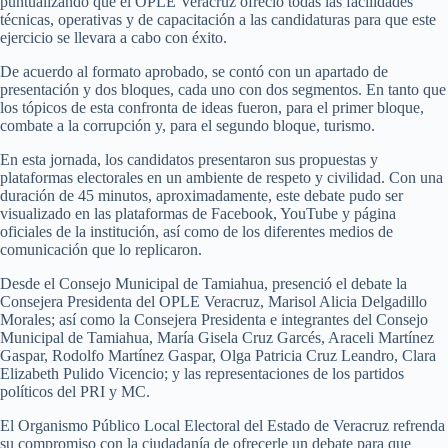
puntualizando que el OPLE Veracruz ofreció todas las facilidades
técnicas, operativas y de capacitación a las candidaturas para que este
ejercicio se llevara a cabo con éxito.
De acuerdo al formato aprobado, se contó con un apartado de
presentación y dos bloques, cada uno con dos segmentos. En tanto que
los tópicos de esta confronta de ideas fueron, para el primer bloque,
combate a la corrupción y, para el segundo bloque, turismo.
En esta jornada, los candidatos presentaron sus propuestas y
plataformas electorales en un ambiente de respeto y civilidad. Con una
duración de 45 minutos, aproximadamente, este debate pudo ser
visualizado en las plataformas de Facebook, YouTube y página
oficiales de la institución, así como de los diferentes medios de
comunicación que lo replicaron.
Desde el Consejo Municipal de Tamiahua, presenció el debate la
Consejera Presidenta del OPLE Veracruz, Marisol Alicia Delgadillo
Morales; así como la Consejera Presidenta e integrantes del Consejo
Municipal de Tamiahua, María Gisela Cruz Garcés, Araceli Martínez
Gaspar, Rodolfo Martínez Gaspar, Olga Patricia Cruz Leandro, Clara
Elizabeth Pulido Vicencio; y las representaciones de los partidos
políticos del PRI y MC.
El Organismo Público Local Electoral del Estado de Veracruz refrenda
su compromiso con la ciudadanía de ofrecerle un debate para que