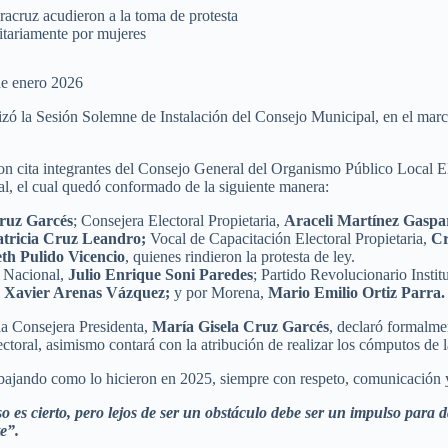
acruz acudieron a la toma de protesta
tariamente por mujeres
de enero 2026
lizó la Sesión Solemne de Instalación del Consejo Municipal, en el marc
eron cita integrantes del Consejo General del Organismo Público Local 
, el cual quedó conformado de la siguiente manera:
ruz Garcés
; Consejera Electoral Propietaria,
Araceli Martínez Gaspa
atricia Cruz Leandro;
Vocal de Capacitación Electoral Propietaria,
Cr
th Pulido Vicencio
, quienes rindieron la protesta de ley.
n Nacional,
Julio Enrique Soni Paredes
; Partido Revolucionario Instit
Xavier Arenas Vázquez;
y por Morena,
Mario Emilio Ortiz Parra.
la Consejera Presidenta,
María Gisela Cruz Garcés
, declaró formalmen
ectoral, asimismo contará con la atribución de realizar los cómputos de l
abajando como lo hicieron en 2025, siempre con respeto, comunicación 
 es cierto, pero lejos de ser un obstáculo debe ser un impulso para 
e”.