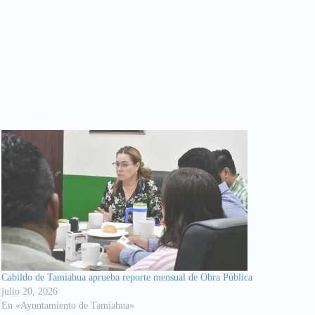
Cabildo de Tamiahua aprueba reporte mensual de Obra Pública
julio 20, 2026
En «Ayuntamiento de Tamiahua»