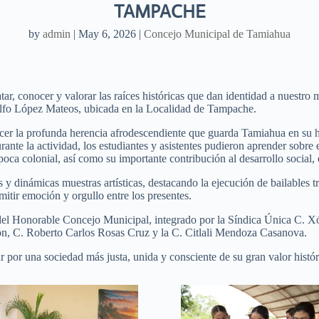
TAMPACHE
by
admin
|
May 6, 2026
|
Concejo Municipal de Tamiahua
tar, conocer y valorar las raíces históricas que dan identidad a nuestro
olfo López Mateos, ubicada en la Localidad de Tampache.
cer la profunda herencia afrodescendiente que guarda Tamiahua en su his
te la actividad, los estudiantes y asistentes pudieron aprender sobre el
oca colonial, así como su importante contribución al desarrollo social,
y dinámicas muestras artísticas, destacando la ejecución de bailables tr
mitir emoción y orgullo entre los presentes.
 del Honorable Concejo Municipal, integrado por la Síndica Única C. Xó
ón, C. Roberto Carlos Rosas Cruz y la C. Citlali Mendoza Casanova.
r por una sociedad más justa, unida y consciente de su gran valor hist