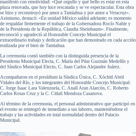
manifestó con emotividad: «Qué orgullo y qué bello es estar en esta
plaza renovada, que hoy luce rescatada y se ve espectacular. Esta obra
se hizo y reconstruyó por amor a Tamiahua y por amor a Veracruz».
Asimismo, destacó: «En unidad México saldrá adelante; es momento
de respaldar firmemente el trabajo de la Gobernadora Rocío Nahle y
de la Presidenta de la República, Claudia Sheinbaum». Finalmente,
reconoció y agradeció al Honorable Concejo Municipal el
extraordinario trabajo y dedicación que han demostrado en cada acción
realizada por el bien de Tamiahua.
La ceremonia contó también con la distinguida presencia de la
Presidenta Municipal Electa, C. María del Pilar Guzmán Medellín y
del Síndico Municipal Electo, C. Juan Carlos Alejandre Juárez.
Acompañaron en el presídium la Síndica Única, C. Xóchitl Abril
Vidales del Río, y los integrantes del Honorable Concejo Municipal:
C. Jorge Isaac Lara Valenzuela, C. Analí Aran Alarcón, C. Roberto
Carlos Rosas Cruz y la C. Citlali Mendoza Casanova.
Al término de la ceremonia, el personal administrativo que participó en
el evento se reintegró de inmediato a sus labores, manteniéndose el
trabajo y las actividades en total normalidad dentro del Palacio
Municipal.