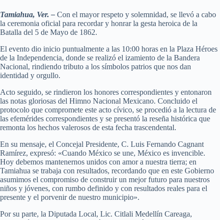
Tamiahua, Ver. –
Con el mayor respeto y solemnidad, se llevó a cabo
la ceremonia oficial para recordar y honrar la gesta heroica de la
Batalla del 5 de Mayo de 1862.
El evento dio inicio puntualmente a las 10:00 horas en la Plaza Héroes
de la Independencia, donde se realizó el izamiento de la Bandera
Nacional, rindiendo tributo a los símbolos patrios que nos dan
identidad y orgullo.
Acto seguido, se rindieron los honores correspondientes y entonaron
las notas gloriosas del Himno Nacional Mexicano. Concluido el
protocolo que compromete este acto cívico, se procedió a la lectura de
las efemérides correspondientes y se presentó la reseña histórica que
remonta los hechos valerosos de esta fecha trascendental.
En su mensaje, el Concejal Presidente, C. Luis Fernando Cagnant
Ramírez, expresó: «Cuando México se une, México es invencible.
Hoy debemos mantenernos unidos con amor a nuestra tierra; en
Tamiahua se trabaja con resultados, recordando que en este Gobierno
asumimos el compromiso de construir un mejor futuro para nuestros
niños y jóvenes, con rumbo definido y con resultados reales para el
presente y el porvenir de nuestro municipio».
Por su parte, la Diputada Local, Lic. Citlali Medellín Careaga,