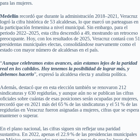
para las mujeres.
Medellín
recordó que durante la administración 2018–2021, Veracruz
logró la cifra histórica de 53 alcaldesas, lo que marcó un parteaguas en
la participación femenina a nivel municipal. Sin embargo, para el
periodo 2022–2025, esta cifra descendió a 49, mostrando un retroceso
preocupante. Hoy, con los resultados de 2025, Veracruz contará con 51
presidentas municipales electas, consolidándose nuevamente como el
estado con mayor número de alcaldesas en el país.
“
Aunque celebramos estos avances, aún estamos lejos de la paridad
real en los cabildos. Hoy tenemos la posibilidad de lograr más, y
debemos hacerlo
”, expresó la alcaldesa electa y analista política.
Además, destacó que en esta elección también se renovaron 212
sindicaturas y 630 regidurías, y aunque aún no se publican las cifras
oficiales sobre cuántas de esas posiciones serán ocupadas por mujeres,
recordó que en 2021 más del 65 % de las sindicaturas y el 51 % de las
regidurías en Veracruz fueron asignadas a mujeres, cifras que se espera
mantener o superar.
En el plano nacional, las cifras siguen sin reflejar una paridad
sustantiva. En 2022, apenas el 22.9 % de las presidencias municipales
en México eran ocupadas por mujeres, a pesar de que las leyes de